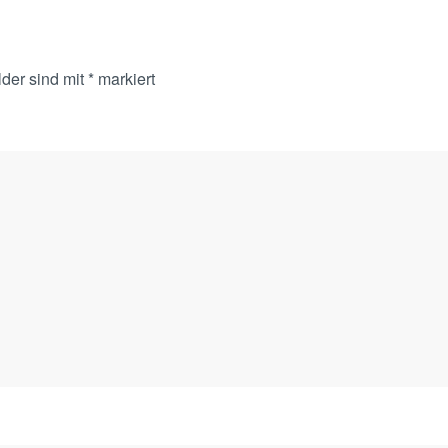
lder sind mit
*
markiert