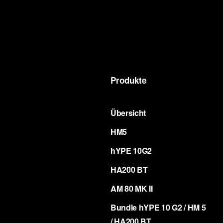
Produkte
Übersicht
HM5
hYPE 10G2
HA200 BT
AM 80 MK II
Bundle hYPE 10 G2 / HM 5
/ HA200 BT